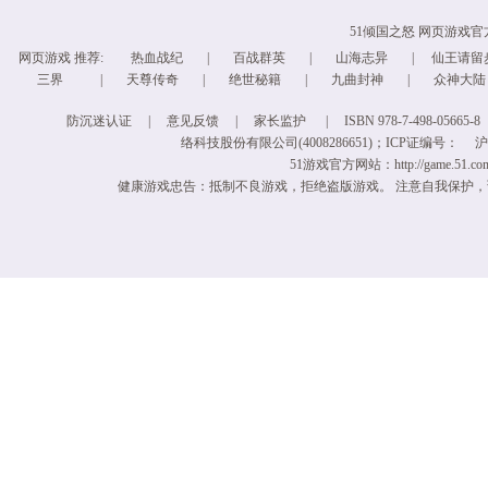
51倾国之怒 网页游戏
网页游戏
推荐:
热血战纪
|
百战群英
|
山海志异
|
仙王请留
三界
|
天尊传奇
|
绝世秘籍
|
九曲封神
|
众神大陆
防沉迷认证
|
意见反馈
|
家长监护
|
ISBN 978-7-498-05665-8
络科技股份有限公司(4008286651)；ICP证编号：
沪
51游戏官方网站：http://game.51.com/ 
健康游戏忠告：抵制不良游戏，拒绝盗版游戏。 注意自我保护，