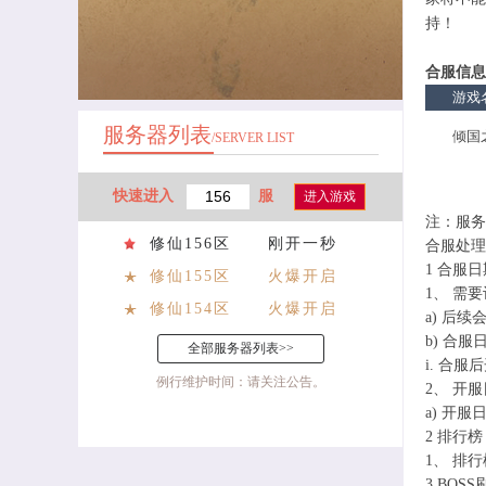
持！
合服信息
游戏
服务器列表
倾国
/SERVER LIST
快速进入
服
进入游戏
注：服
修仙156区
刚开一秒
合服处理
1 合服日
修仙155区
火爆开启
1、 需
修仙154区
火爆开启
a) 后
b) 合
全部服务器列表>>
i. 合
例行维护时间：请关注公告。
2、 开
a) 开
2 排行榜
1、 排
3 BOSS