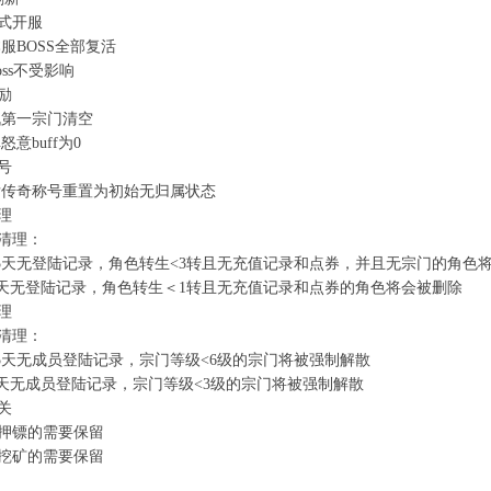
正式开服
本服BOSS全部复活
boss不受影响
励
城战第一宗门清空
怒意buff为0
号
服后传奇称号重置为初始无归属状态
理
色清理：
近15天无登陆记录，角色转生<3转且无充值记录和点券，并且无宗门的角色
近7天无登陆记录，角色转生＜1转且无充值记录和点券的角色将会被删除
理
门清理：
近15天无成员登陆记录，宗门等级<6级的宗门将被强制解散
近7天无成员登陆记录，宗门等级<3级的宗门将被强制解散
关
在押镖的需要保留
在挖矿的需要保留