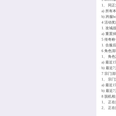
1、 同
a) 所有
b) 跨服
4 活动奖
1. 攻
a) 重置掉
5 传奇称
1. 合
6 角色清
1、 角
a) 最
b) 最
7 宗门清
1、 宗
a) 最
b) 最
8 脱机相
1、 正
2、 正